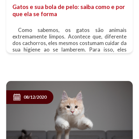
Gatos e sua bola de pelo: saiba como e por
que ela se forma
Como sabemos, os gatos são animais
extremamente limpos. Acontece que, diferente
dos cachorros, eles mesmos costumam cuidar da
sua higiene ao se lamberem. Para isso, eles
contam com uma língua áspera, capaz de
remover a poeira e os......
08/12/2020