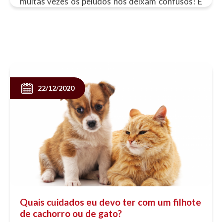
muitas vezes os peludos nos deixam confusos! E
se você já se perguntou porque o gato mia,......
22/12/2020
Quais cuidados eu devo ter com um filhote
de cachorro ou de gato?